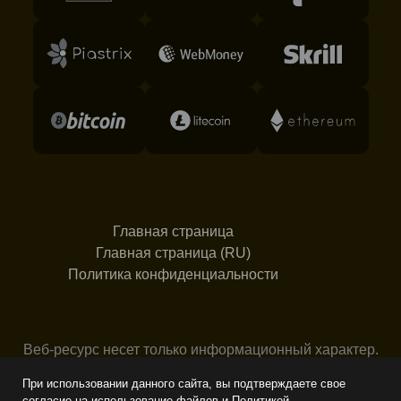
Главная страница
Главная страница (RU)
Политика конфиденциальности
Веб-ресурс несет только информационный характер.
Веб-сайт не принимает платежи и не проводит
При использовании данного сайта, вы подтверждаете свое
азартные игры на деньги.
согласие на использование файлов и
Политикой