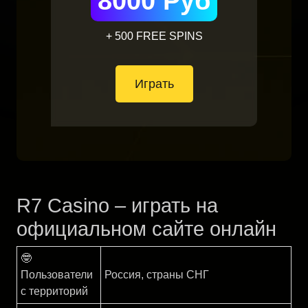
8000 Руб
+ 500 FREE SPINS
Играть
R7 Casino – играть на
официальном сайте онлайн
🤓
Пользователи
Россия, страны СНГ
с территорий