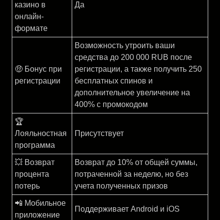
казино в
Да
онлайн-
формате
Возможность утроить ваши
средства до 200 000 RUB после
🤑 Бонус при
регистрации, а также получить 250
регистрации
бесплатных спинов и
дополнительное увеличение на
400% с промокодом
🏆
Лояльностная
Присутствует
программа
💥 Возврат
Возврат до 10% от общей суммы,
процента
потраченной за неделю, но без
потерь
учета полученных призов
📲 Мобильное
Поддерживает Android и iOS
приложение