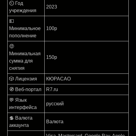
⏲ Год
2023
учреждения
💵
Минимальное
100р
пополнение
🤑
Минимальная
150р
сумма для
снятия
🎲 Лицензия
КЮРАСАО
🧭 Веб-портал
R7.ru
💬 Язык
русский
интерфейса
💲 Валюта
Валюта
аккаунта
Visa, Mastercard, Google Pay, Apple