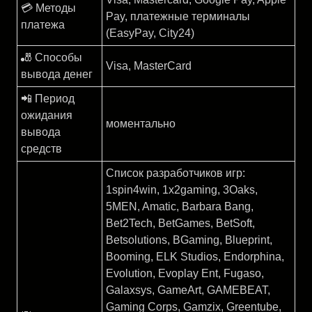
💳 Методы
Pay, платежные терминалы
платежа
(EasyPay, City24)
🎳 Способы
Visa, MasterCard
вывода денег
📲 Период
ожидания
моментально
вывода
средств
Список разработчиков игр:
1spin4win, 1x2gaming, 3Oaks,
5MEN, Amatic, Barbara Bang,
Bet2Tech, BetGames, BetSoft,
Betsolutions, BGaming, Blueprint,
Booming, ELK Studios, Endorphina,
Evolution, Evoplay Ent, Fugaso,
Galaxsys, GameArt, GAMEBEAT,
Gaming Corps, Gamzix, Greentube,