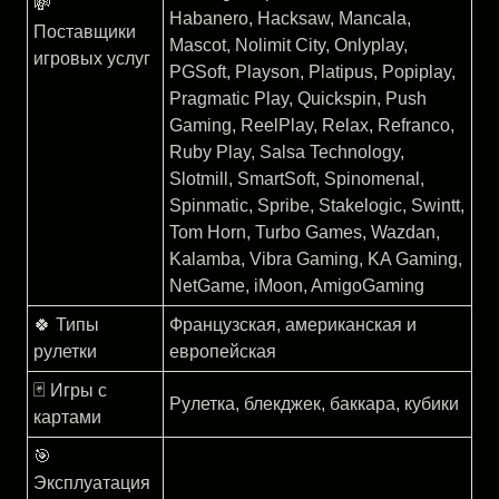
💸
Habanero, Hacksaw, Mancala,
Поставщики
Mascot, Nolimit City, Onlyplay,
игровых услуг
PGSoft, Playson, Platipus, Popiplay,
Pragmatic Play, Quickspin, Push
Gaming, ReelPlay, Relax, Rеfranco,
Ruby Play, Salsa Technology,
Slotmill, SmartSoft, Spinomenal,
Spinmatic, Spribe, Stakelogic, Swintt,
Tom Horn, Turbo Games, Wazdan,
Kalamba, Vibra Gaming, KA Gaming,
NetGame, iMoon, AmigoGaming
🍀 Типы
Французская, американская и
рулетки
европейская
🃏 Игры с
Рулетка, блекджек, баккара, кубики
картами
🎯
Эксплуатация