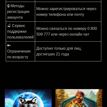
🔒 Методы
Можно зарегистрироваться через
регистрации
номер телефона или почту
аккаунта
🍒 Сервис
Можно связаться по номеру 0 800
поддержки
509 777 или через онлайн чат
пользователей
🔑
Доступно только для лиц,
Ограничения
достигших 21 года
по возрасту