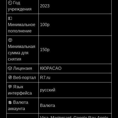
⏲ Год
2023
учреждения
💵
Минимальное
100р
пополнение
🤑
Минимальная
150р
сумма для
снятия
🎲 Лицензия
КЮРАСАО
🧭 Веб-портал
R7.ru
💬 Язык
русский
интерфейса
💲 Валюта
Валюта
аккаунта
Visa, Mastercard, Google Pay, Apple