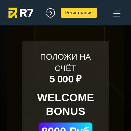
Регистрация
ПОЛОЖИ НА
СЧЁТ
5 000 ₽
WELCOME
BONUS