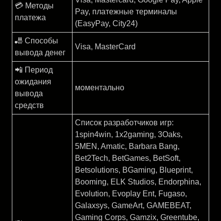
💳 Методы
Pay, платежные терминалы
платежа
(EasyPay, City24)
🎳 Способы
Visa, MasterCard
вывода денег
📲 Период
ожидания
моментально
вывода
средств
Список разработчиков игр:
1spin4win, 1x2gaming, 3Oaks,
5MEN, Amatic, Barbara Bang,
Bet2Tech, BetGames, BetSoft,
Betsolutions, BGaming, Blueprint,
Booming, ELK Studios, Endorphina,
Evolution, Evoplay Ent, Fugaso,
Galaxsys, GameArt, GAMEBEAT,
Gaming Corps, Gamzix, Greentube,